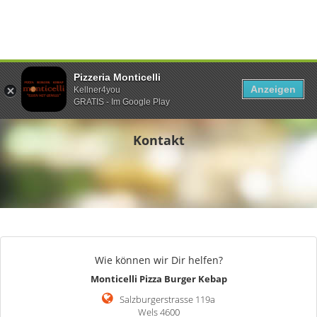
Pizzeria Monticelli
Anzeigen
Kellner4you
GRATIS - Im Google Play
Kontakt
Wie können wir Dir helfen?
Monticelli Pizza Burger Kebap
Salzburgerstrasse 119a
Wels 4600